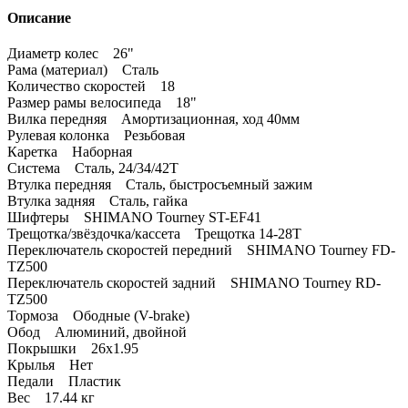
Описание
Диаметр колес 26"
Рама (материал) Сталь
Количество скоростей 18
Размер рамы велосипеда 18"
Вилка передняя Амортизационная, ход 40мм
Рулевая колонка Резьбовая
Каретка Наборная
Система Сталь, 24/34/42Т
Втулка передняя Сталь, быстросъемный зажим
Втулка задняя Сталь, гайка
Шифтеры SHIMANO Tourney ST-EF41
Трещотка/звёздочка/кассета Трещотка 14-28Т
Переключатель скоростей передний SHIMANO Tourney FD-
TZ500
Переключатель скоростей задний SHIMANO Tourney RD-
TZ500
Тормоза Ободные (V-brake)
Обод Алюминий, двойной
Покрышки 26x1.95
Крылья Нет
Педали Пластик
Вес 17.44 кг