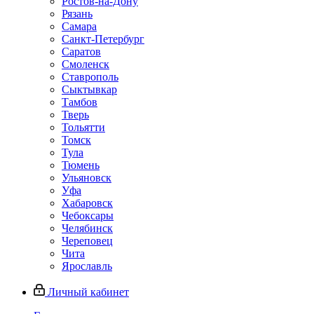
Ростов-на-Дону
Рязань
Самара
Санкт-Петербург
Саратов
Смоленск
Ставрополь
Сыктывкар
Тамбов
Тверь
Тольятти
Томск
Тула
Тюмень
Ульяновск
Уфа
Хабаровск
Чебоксары
Челябинск
Череповец
Чита
Ярославль
Личный кабинет