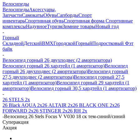
Велосипеды
Велосипеды
Аксессуары,
Запчасти
Самокаты
Обувь
Сапборды
Спорт
инвентарь
Спортивная обувь
Спортивная форма
Спортивные
комплексы
Надувное
Туризм
Зимние товары
Новый год
-
Горный
Складной
Детский
BMX
Городской
Горный
Подростковый
Фэт
байк
-
Велосипед горный 26 двухподвес (2 амортизатора)
Велосипед горный 26 хардтейл (1 амортизатор)
Велосипед
горный 26 двухподвес (2 амортизатора)
Велосипед горный
27,5 двухподвес (2 амортизатора)
Велосипед горный 27,5
хардтейл (1 амортизатор)
Велосипед горный 29 хардтейл (1
амортизатор)
Велосипед горный 30,5 хардтейл (1 амортизатор)
-
26 STELS 2х
26 Black AQUA 2х
26 ALTAIR 2х
26 BLACK ONE 2х
26
FORWARD 2х
26 STINGER 2х
26 RH 2х
-
Велосипед 26 Stels Focus V V030 18 ск тем-синий/синий
Суперакция
Акция