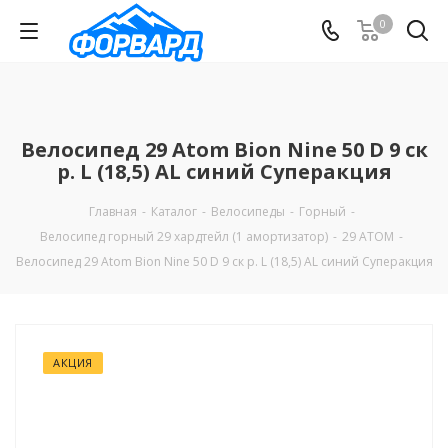
0
Велосипед 29 Atom Bion Nine 50 D 9 ск
р. L (18,5) AL синий Суперакция
Главная
-
Каталог
-
Велосипеды
-
Горный
-
Велосипед горный 29 хардтейл (1 амортизатор)
-
29 ATOM
-
Велосипед 29 Atom Bion Nine 50 D 9 ск р. L (18,5) AL синий Суперакция
АКЦИЯ