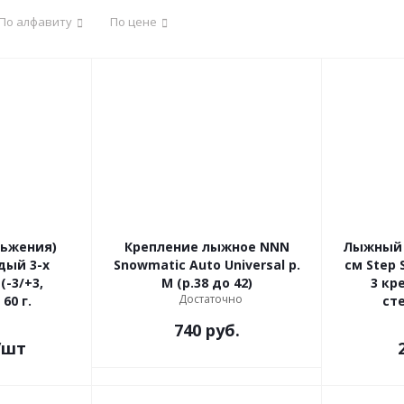
По алфавиту
По цене
льжения)
Крепление лыжное NNN
Лыжный 
дый 3-х
Snowmatic Auto Universal р.
см Step 
-3/+3,
М (р.38 до 42)
3 крепл. STC (палки
Достаточно
 60 г.
ст
740
руб.
/шт