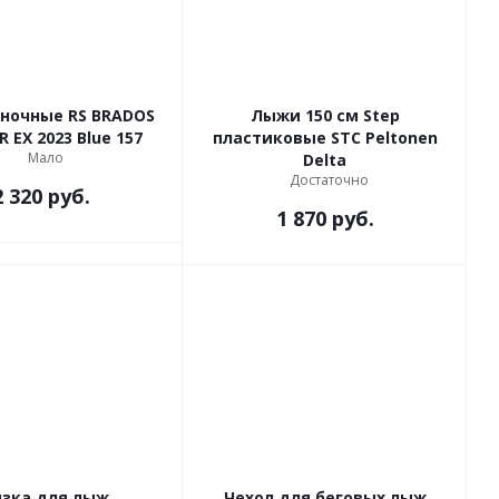
ночные RS BRADOS
Лыжи 150 см Step
R EX 2023 Blue 157
пластиковые STC Peltonen
Мало
Delta
Достаточно
2 320
руб.
1 870
руб.
язка для лыж
Чехол для беговых лыж