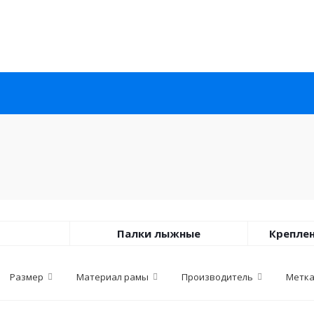
Палки лыжные
Креплен
Размер
Материал рамы
Производитель
Метк