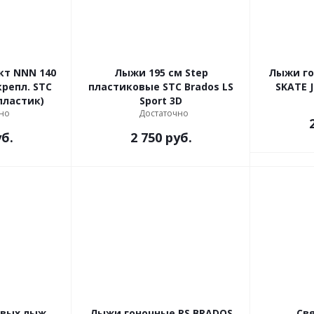
т NNN 140
Лыжи 195 см Step
Лыжи го
пластиковые STC Brados LS
SKATE J
пластик)
Sport 3D
но
Достаточно
б.
2 750
руб.
овых лыж
Лыжи гоночные RS BRADOS
Св