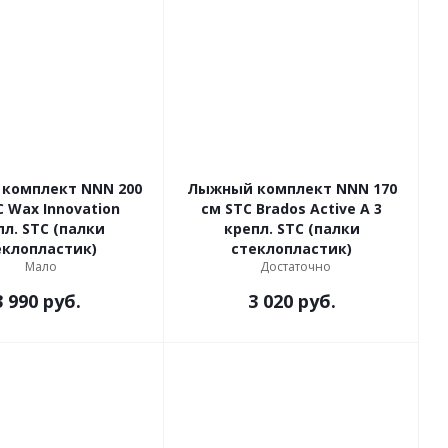
комплект NNN 200
Лыжный комплект NNN 170
C Wax Innovation
см STC Brados Active A 3
пл. STC (палки
крепл. STC (палки
еклопластик)
стеклопластик)
Мало
Достаточно
3 990
руб.
3 020
руб.