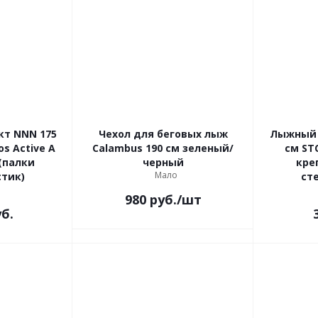
т NNN 175
Чехол для беговых лыж
Лыжный 
os Active A
Calambus 190 см зеленый/
см ST
черный
кре
Мало
стик)
ст
980
руб.
/шт
б.