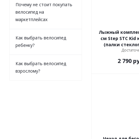
Почему не стоит покупать
велосипед на
маркетплейсах
Лыжный комплек
Как выбрать велосипед
см Step STC Kid крепл. STC
(палки стекло
ребенку?
Достаточ
2 790
ру
Как выбрать велосипед
взрослому?
Чехол для бег