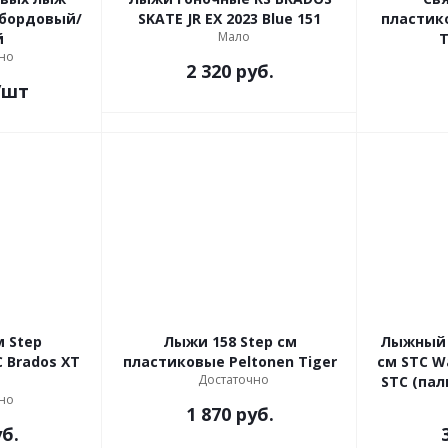
 бордовый/
SKATE JR EX 2023 Blue 151
пластико
Мало
й
T
но
2 320
руб.
/шт
 Step
Лыжи 158 Step см
Лыжный 
 Brados XT
пластиковые Peltonen Tiger
см STC Wax 
Достаточно
STC (пал
но
1 870
руб.
б.