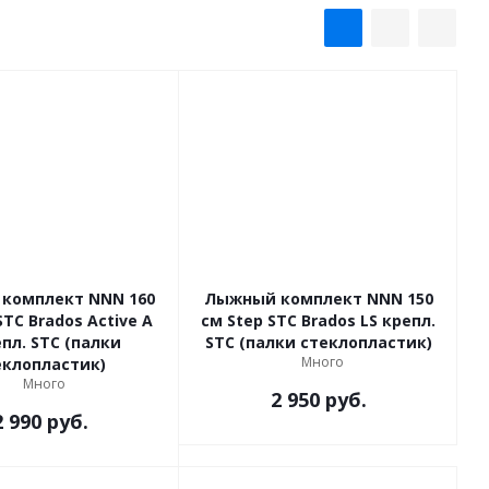
комплект NNN 160
Лыжный комплект NNN 150
STC Brados Active A
см Step STC Brados LS крепл.
STC (палки стеклопластик)
Много
еклопластик)
Много
2 950
руб.
2 990
руб.