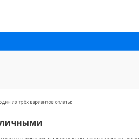
дин из трёх вариантов оплаты:
аличными
 оплаты наличными, вы дожидаетесь приезда курьера и пере