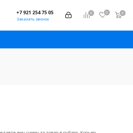
+7 921 254 75 05
0
0
0
Заказать звонок
даёте ему сумму за товар в рублях. Курьер