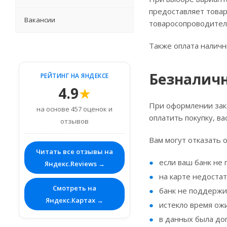
предоставляет товар
Вакансии
товаросопроводител
Также оплата наличн
Безналичн
РЕЙТИНГ НА ЯНДЕКСЕ
4.9
★
При оформлении зака
на основе 457 оценок и
оплатить покупку, в
отзывов
Вам могут отказать о
Читать все отзывы на
если ваш банк не
Яндекс.Reviews →
на карте недостат
Смотреть на
банк не поддержи
Яндекс.Картах →
истекло время ож
в данных была до