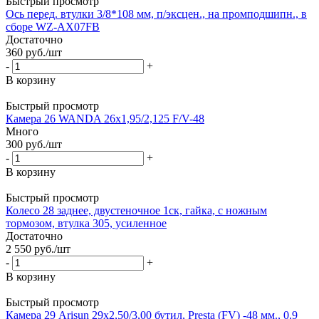
Быстрый просмотр
Ось перед. втулки 3/8*108 мм, п/эксцен., на промподшипн., в
сборе WZ-AX07FB
Достаточно
360
руб.
/шт
-
+
В корзину
Быстрый просмотр
Камера 26 WANDA 26х1,95/2,125 F/V-48
Много
300
руб.
/шт
-
+
В корзину
Быстрый просмотр
Колесо 28 заднее, двустеночное 1ск, гайка, с ножным
тормозом, втулка 305, усиленное
Достаточно
2 550
руб.
/шт
-
+
В корзину
Быстрый просмотр
Камера 29 Arisun 29x2,50/3,00 бутил, Presta (FV) -48 мм., 0.9