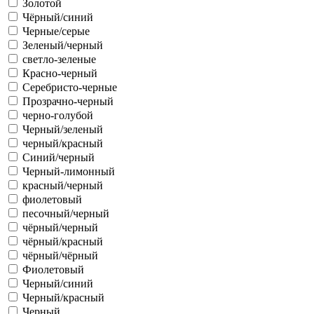
Золотой
Чёрный/синий
Черные/серые
Зеленый/черный
светло-зеленые
Красно-черный
Серебристо-черные
Прозрачно-черный
черно-голубой
Черный/зеленый
черный/красный
Синий/черный
Черный-лимонный
красный/черный
фиолетовый
песочный/черный
чёрный/черный
чёрный/красный
чёрный/чёрный
Фиолетовый
Черный/синий
Черный/красный
Черный