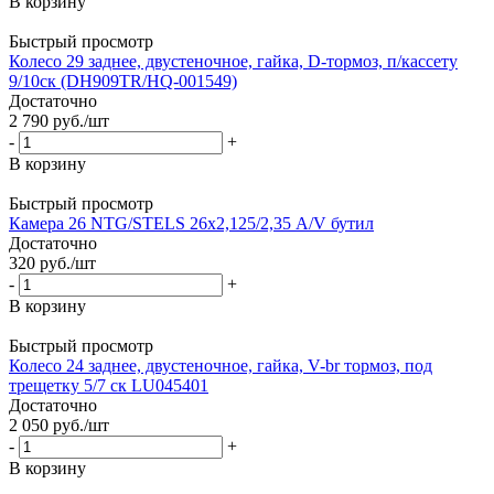
В корзину
Быстрый просмотр
Колесо 29 заднее, двустеночное, гайка, D-тормоз, п/кассету
9/10ск (DH909TR/HQ-001549)
Достаточно
2 790
руб.
/шт
-
+
В корзину
Быстрый просмотр
Камера 26 NTG/STELS 26х2,125/2,35 A/V бутил
Достаточно
320
руб.
/шт
-
+
В корзину
Быстрый просмотр
Колесо 24 заднее, двустеночное, гайка, V-br тормоз, под
трещетку 5/7 ск LU045401
Достаточно
2 050
руб.
/шт
-
+
В корзину