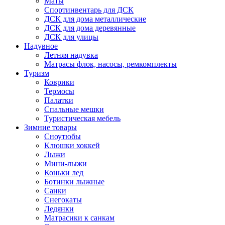
Маты
Спортинвентарь для ДСК
ДСК для дома металлические
ДСК для дома деревянные
ДСК для улицы
Надувное
Летняя надувка
Матрасы флок, насосы, ремкомплекты
Туризм
Коврики
Термосы
Палатки
Спальные мешки
Туристическая мебель
Зимние товары
Сноутюбы
Клюшки хоккей
Лыжи
Мини-лыжи
Коньки лед
Ботинки лыжные
Санки
Снегокаты
Ледянки
Матрасики к санкам