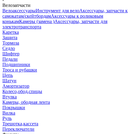
Велозапчасти
Велоаксессуары
Инструмент для вело
Аксессуары, запчасти к
самокатам/скейтбордам
Аксессуары к роликовым
конькам
Камеры (замена )
Аксессуары, запчасти для
электротранспорта
Каретка
Защита
Тормоза
Седло
Шифтер
Педали
Подшипники
Троса и рубашки
Цепь
Шатун
Амортизатор
Колесо,обод,спицы
Втулка
Камеры, ободная лента
Покрышки
Вилка
Руль
Трещотка,кассета
Переключатели