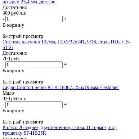
штырем 25,4 мм. детское
Достаточно
300
руб.
/шт
-
+
В корзину
Быстрый просмотр
Система шатунов 152мм, 1/2x3/32x34Т, 9/16, сталь HDL GS-
S156
Достаточно
700
руб.
-
+
В корзину
Быстрый просмотр
Седло Comfort Series KLK-18007, 256х195мм Elastomer
Мало
920
руб.
/шт
-
+
В корзину
Быстрый просмотр
Колесо 26 заднее, двустеночное, гайка, D-тормоз, под
трещетку SF-HB25R
Достаточно