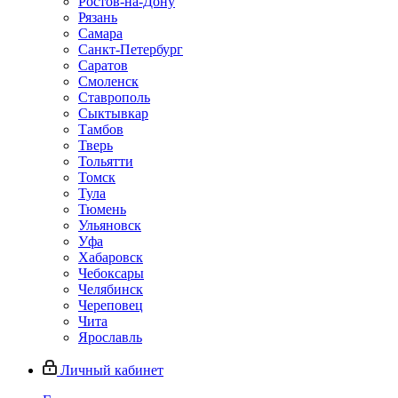
Ростов-на-Дону
Рязань
Самара
Санкт-Петербург
Саратов
Смоленск
Ставрополь
Сыктывкар
Тамбов
Тверь
Тольятти
Томск
Тула
Тюмень
Ульяновск
Уфа
Хабаровск
Чебоксары
Челябинск
Череповец
Чита
Ярославль
Личный кабинет