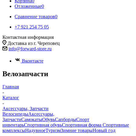
Корзина
0
Отложенные
0
Сравнение товаров
0
+7 921 254 75 05
Контактная информация
Доставка из г. Череповец
info@forward-store.ru
Вконтакте
Велозапчасти
Главная
-
Каталог
-
Аксессуары, Запчасти
Велосипеды
Аксессуары,
Запчасти
Самокаты
Обувь
Сапборды
Спорт
инвентарь
Спортивная обувь
Спортивная форма
Спортивные
комплексы
Надувное
Туризм
Зимние товары
Новый год
-