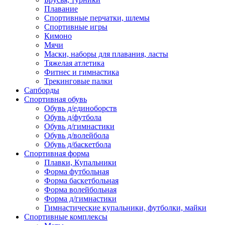
Плавание
Спортивные перчатки, шлемы
Спортивные игры
Кимоно
Мячи
Маски, наборы для плавания, ласты
Тяжелая атлетика
Фитнес и гимнастика
Трекинговые палки
Сапборды
Спортивная обувь
Обувь д/единоборств
Обувь д/футбола
Обувь д/гимнастики
Обувь д/волейбола
Обувь д/баскетбола
Спортивная форма
Плавки, Купальники
Форма футбольная
Форма баскетбольная
Форма волейбольная
Форма д/гимнастики
Гимнастические купальники, футболки, майки
Спортивные комплексы