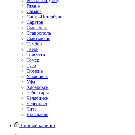
Ростов-на-Дону
Рязань
Самара
Санкт-Петербург
Саратов
Смоленск
Ставрополь
Сыктывкар
Тамбов
Тверь
Тольятти
Томск
Тула
Тюмень
Ульяновск
Уфа
Хабаровск
Чебоксары
Челябинск
Череповец
Чита
Ярославль
Личный кабинет