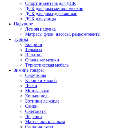
Спортинвентарь для ДСК
ДСК для дома металлические
ДСК для дома деревянные
ДСК для улицы
Надувное
Летняя надувка
Матрасы флок, насосы, ремкомплекты
Туризм
Коврики
Термосы
Палатки
Спальные мешки
Туристическая мебель
Зимние товары
Сноутюбы
Клюшки хоккей
Лыжи
Мини-лыжи
Коньки лед
Ботинки лыжные
Санки
Снегокаты
Ледянки
Матрасики к санкам
Санки-коляски