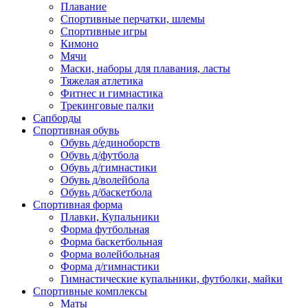
Плавание
Спортивные перчатки, шлемы
Спортивные игры
Кимоно
Мячи
Маски, наборы для плавания, ласты
Тяжелая атлетика
Фитнес и гимнастика
Трекинговые палки
Сапборды
Спортивная обувь
Обувь д/единоборств
Обувь д/футбола
Обувь д/гимнастики
Обувь д/волейбола
Обувь д/баскетбола
Спортивная форма
Плавки, Купальники
Форма футбольная
Форма баскетбольная
Форма волейбольная
Форма д/гимнастики
Гимнастические купальники, футболки, майки
Спортивные комплексы
Маты