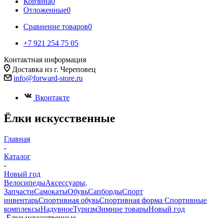
Корзина
0
Отложенные
0
Сравнение товаров
0
+7 921 254 75 05
Контактная информация
Доставка из г. Череповец
info@forward-store.ru
Вконтакте
Ёлки искусственные
Главная
-
Каталог
-
Новый год
Велосипеды
Аксессуары,
Запчасти
Самокаты
Обувь
Сапборды
Спорт
инвентарь
Спортивная обувь
Спортивная форма
Спортивные
комплексы
Надувное
Туризм
Зимние товары
Новый год
-
Ёлки искусственные