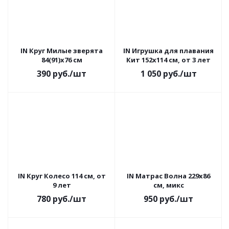
IN Круг Милые зверята
IN Игрушка для плавания
84(91)х76 см
Кит 152х114 см, от 3 лет
390
руб.
/шт
1 050
руб.
/шт
IN Круг Колесо 114 см, от
IN Матрас Волна 229х86
9 лет
см, микс
780
руб.
/шт
950
руб.
/шт