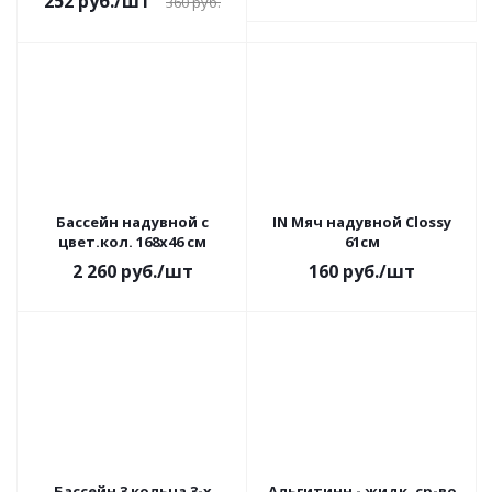
252
руб.
/шт
360
руб.
Бассейн надувной с
IN Мяч надувной Clossy
цвет.кол. 168х46 см
61см
2 260
руб.
/шт
160
руб.
/шт
Бассейн 3 кольца 3-х
Альгитинн - жидк. ср-во