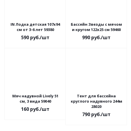
IN Лодка детская 107х94
Бассейн Звезды с мячом
см от 3-6 лет 59380
и кругом 122х25 см 59460
590
руб.
/шт
990
руб.
/шт
Мяч надувной Lively 51
Тент для бассейна
см, 3 вида 59040
круглого надувного 244м
28020
160
руб.
/шт
790
руб.
/шт