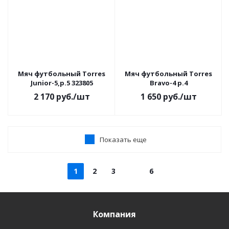
Мяч футбольный Torres
Мяч футбольный Torres
Junior-5,р.5 323805
Bravo-4 р.4
2 170
руб.
/шт
1 650
руб.
/шт
Показать еще
1
2
3
6
Компания